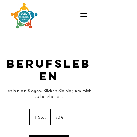
Berufsleb
en
Ich bin ein Slogan. Klicken Sie hier, um mich
zu bearbeiten.
70
Euro
1 Std.
1
70 €
S
t
d