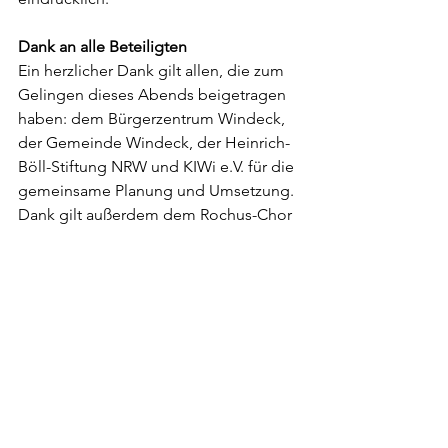
Dank an alle Beteiligten
Ein herzlicher Dank gilt allen, die zum 
Gelingen dieses Abends beigetragen 
haben: dem Bürgerzentrum Windeck, 
der Gemeinde Windeck, der Heinrich-
Böll-Stiftung NRW und KIWi e.V. für die 
gemeinsame Planung und Umsetzung.
Dank gilt außerdem dem Rochus-Chor 
Windeck für die musikalische 
Gestaltung, Rainer Land für die 
jahrelange Recherche und 
Bereitstellung des historischen Films 
sowie Michael Patt für die 
fotografische Begleitung des Abends.
Nicht zuletzt danken wir allen 
Mitwirkenden und Besucher*innen, die 
sich auf die Auseinandersetzung mit 